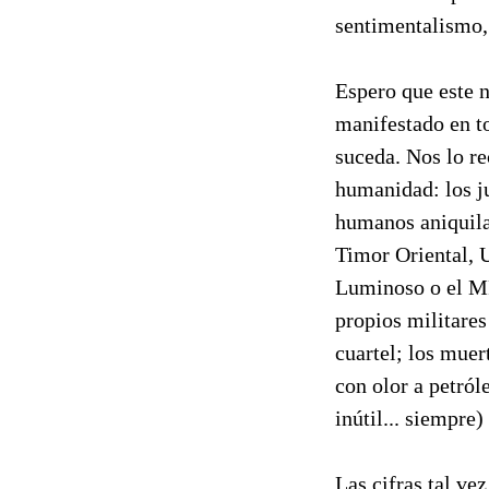
sentimentalismo, 
Espero que este n
manifestado en t
suceda. Nos lo re
humanidad: los j
humanos aniquila
Timor Oriental, 
Luminoso o el MR
propios militares
cuartel; los muer
con olor a petról
inútil... siempre
Las cifras tal ve