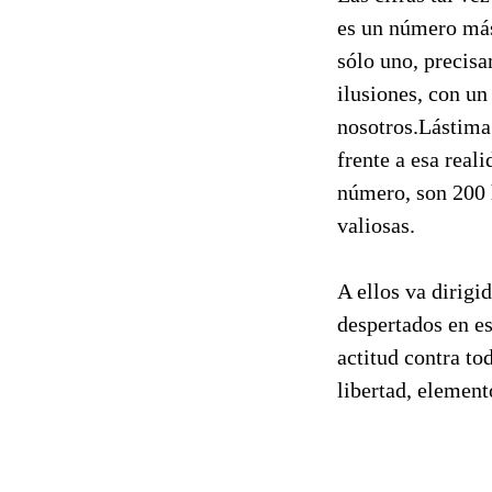
es un número más
sólo uno, precis
ilusiones, con u
nosotros.Lástima 
frente a esa real
número, son 200 h
valiosas.
A ellos va dirigi
despertados en es
actitud contra to
libertad, element