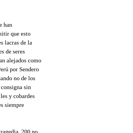
se han
itir que esto
s lacras de la
es de seres
tan alejados como
Perú por Sendero
ando no de los
 consigna sin
iles y cobardes
 es siempre
tragedia, 200 no