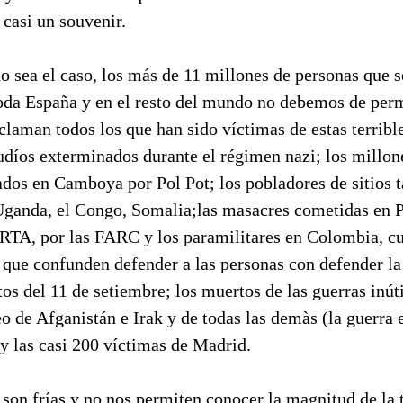
casi un souvenir.
o sea el caso, los más de 11 millones de personas que 
oda España y en el resto del mundo no debemos de perm
claman todos los que han sido víctimas de estas terrible
udíos exterminados durante el régimen nazi; los millon
dos en Camboya por Pol Pot; los pobladores de sitios 
Uganda, el Congo, Somalia;las masacres cometidas en 
TA, por las FARC y los paramilitares en Colombia, cu
 que confunden defender a las personas con defender la
tos del 11 de setiembre; los muertos de las guerras inút
eo de Afganistán e Irak y de todas las demàs (la guerra
) y las casi 200 víctimas de Madrid.
z son frías y no nos permiten conocer la magnitud de la 