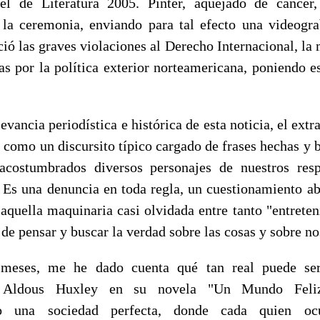
l de Literatura 2005. Pinter, aquejado de cancer,
la ceremonia, enviando para tal efecto una videogr
ó las graves violaciones al Derecho Internacional, la 
s por la política exterior norteamericana, poniendo es
levancia periodística e histórica de esta noticia, el extr
 como un discursito típico cargado de frases hechas y 
acostumbrados diversos personajes de nuestros resp
s. Es una denuncia en toda regla, un cuestionamiento ab
aquella maquinaria casi olvidada entre tanto "entreten
de pensar y buscar la verdad sobre las cosas y sobre n
meses, me he dado cuenta qué tan real puede ser
r Aldous Huxley en su novela "Un Mundo Feliz
do una sociedad perfecta, donde cada quien oc