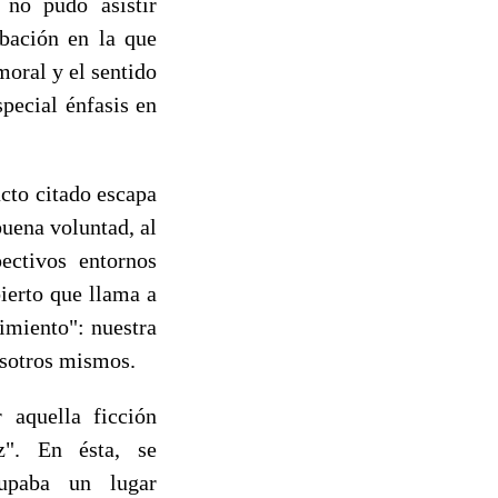
 no pudo asistir
abación en la que
moral y el sentido
pecial énfasis en
acto citado escapa
buena voluntad, al
ectivos entornos
ierto que llama a
imiento": nuestra
osotros mismos.
 aquella ficción
". En ésta, se
upaba un lugar