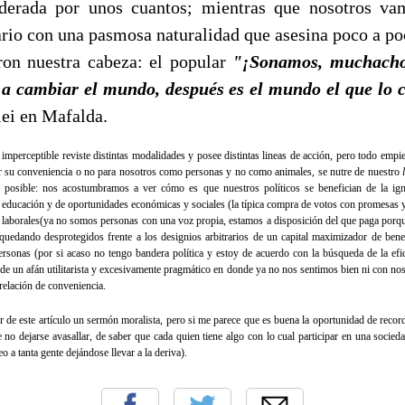
iderada por unos cuantos; mientras que nosotros va
rio con una pasmosa naturalidad que asesina poco a po
ron nuestra cabeza: el popular
"¡Sonamos, muchachos
a cambiar el mundo, después es el mundo el que lo 
lei en Mafalda.
 imperceptible reviste distintas modalidades y posee distintas lineas de acción, pero todo empie
por su conveniencia o no para nosotros como personas y no como animales, se nutre de nuestro
es posible: nos acostumbramos a ver cómo es que nuestros políticos se benefician de la ig
 educación y de oportunidades económicas y sociales (la típica compra de votos con promesas y
 laborales(ya no somos personas con una voz propia, estamos a disposición del que paga porque
) quedando desprotegidos frente a los designios arbitrarios de un capital maximizador de bene
rsonas (por si acaso no tengo bandera política y estoy de acuerdo con la búsqueda de la efic
 un afán utilitarista y excesivamente pragmático en donde ya no nos sentimos bien ni con nos
relación de conveniencia.
 de este artículo un sermón moralista, pero si me parece que es buena la oportunidad de recor
e no dejarse avasallar, de saber que cada quien tiene algo con lo cual participar en una socied
o a tanta gente dejándose llevar a la deriva).