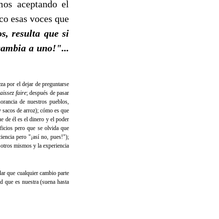
mos aceptando el
co esas voces que
, resulta que si
cambia a uno!"...
za por el dejar de preguntarse
laissez faire
; después de pasar
norancia de nuestros pueblos,
 sacos de arroz); cómo es que
 de él es el dinero y el poder
ficios pero que se olvida que
iencia pero "¡así no, pues!");
otros mismos y la experiencia
dar que cualquier cambio parte
ad que es nuestra (suena hasta